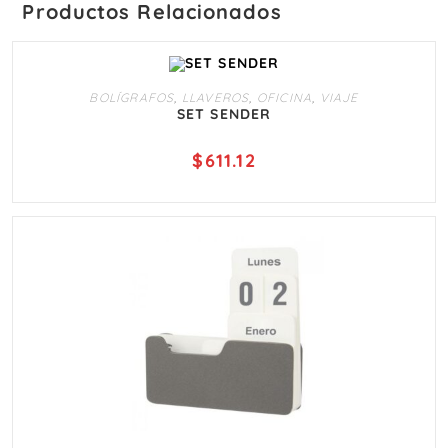
Productos Relacionados
AÑADIR AL CARRITO
BOLÍGRAFOS
,
LLAVEROS
,
OFICINA
,
VIAJE
SET SENDER
$
611.12