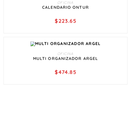
AÑADIR AL CARRITO
OFICINA
CALENDARIO ONTUR
$
223.65
AÑADIR AL CARRITO
OFICINA
MULTI ORGANIZADOR ARGEL
$
474.85