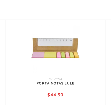
AÑADIR AL CARRITO
OFICINA
PORTA NOTAS LULE
$
44.30