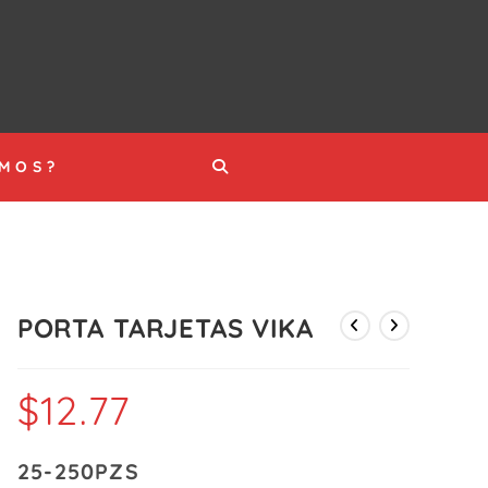
ALTERNAR
OMOS?
BÚSQUEDA
DE
PORTA TARJETAS VIKA
LA
$
12.77
WEB
25-250PZS