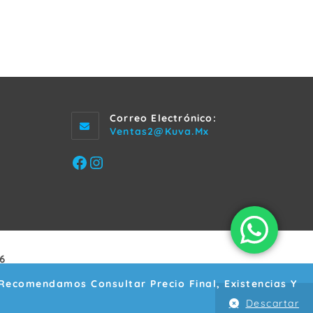
Correo Electrónico:
Se
Ventas2@kuva.mx
Abre
En
Facebook
Instagram
Tu
Aplicación
6
 Recomendamos Consultar Precio Final, Existencias Y
Descartar