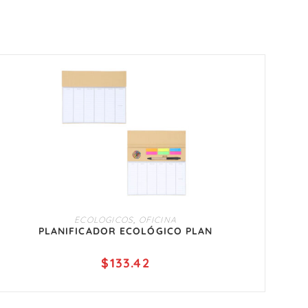
AÑADIR AL CARRITO
ECOLOGICOS
,
OFICINA
PLANIFICADOR ECOLÓGICO PLAN
$
133.42