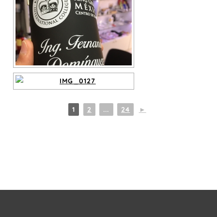
1
2
...
24
►