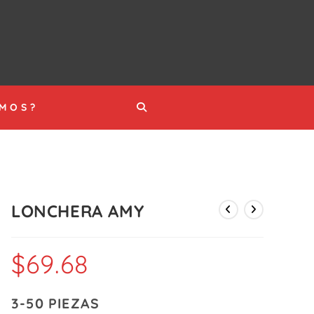
ALTERNAR
OMOS?
BÚSQUEDA
DE
LONCHERA AMY
LA
$
69.68
WEB
3-50 PIEZAS