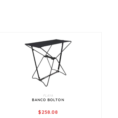
AÑADIR AL CARRITO
PLAYA
BANCO BOLTON
$
258.08