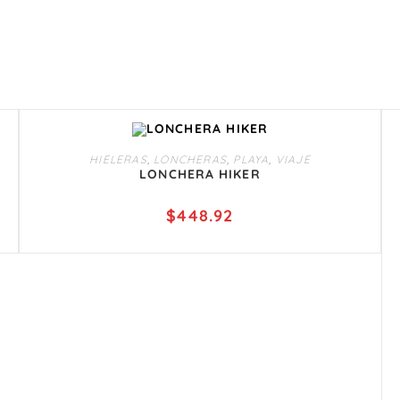
AÑADIR AL CARRITO
HIELERAS
,
LONCHERAS
,
PLAYA
,
VIAJE
LONCHERA HIKER
$
448.92