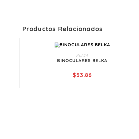
Productos Relacionados
AÑADIR AL CARRITO
PLAYA
BINOCULARES BELKA
$
53.86