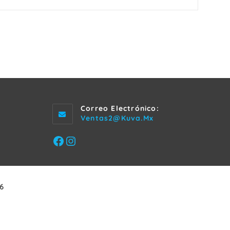
Correo Electrónico:
Se
Ventas2@kuva.mx
Abre
En
Facebook
Instagram
Tu
Aplicación
6