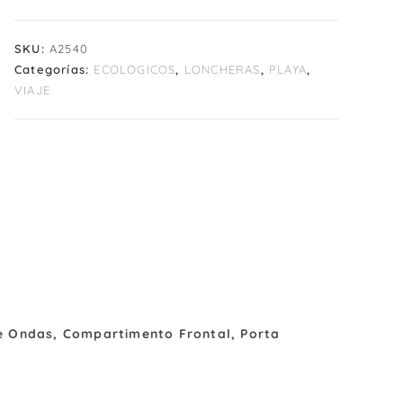
SKU:
A2540
Categorías:
ECOLOGICOS
,
LONCHERAS
,
PLAYA
,
VIAJE
 De Ondas, Compartimento Frontal, Porta