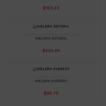
$
163.62
AÑADIR AL CARRITO
HIELERAS
,
LONCHERAS
,
PLAYA
,
VIAJE
HIELERA ESTORIL
$
505.69
AÑADIR AL CARRITO
HIELERAS
,
PLAYA
,
VIAJE
HIELERA EVEREST
$
88.70