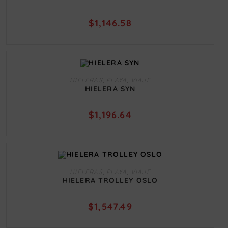
$
1,146.58
AÑADIR AL CARRITO
HIELERAS
,
PLAYA
,
VIAJE
HIELERA SYN
$
1,196.64
AÑADIR AL CARRITO
HIELERAS
,
PLAYA
,
VIAJE
HIELERA TROLLEY OSLO
$
1,547.49