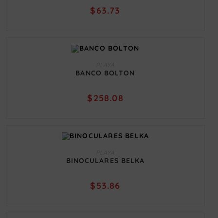
$
63.73
AÑADIR AL CARRITO
PLAYA
BANCO BOLTON
$
258.08
AÑADIR AL CARRITO
PLAYA
BINOCULARES BELKA
$
53.86