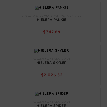
AÑADIR AL CARRITO
HIELERAS
,
LONCHERAS
,
PLAYA
,
VIAJE
HIELERA PANKIE
$
347.89
AÑADIR AL CARRITO
HIELERAS
,
PLAYA
,
VIAJE
HIELERA SKYLER
$
2,026.52
AÑADIR AL CARRITO
HIELERAS
,
PLAYA
,
VIAJE
HIELERA SPIDER