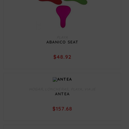
AÑADIR AL CARRITO
PLAYA
ABANICO SEAT
$
48.92
AÑADIR AL CARRITO
HOGAR
,
LONCHERAS
,
PLAYA
,
VIAJE
ANTEA
$
157.68