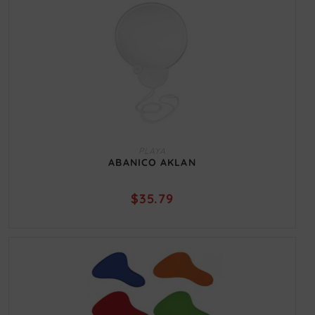
AÑADIR AL CARRITO
PLAYA
ABANICO AKLAN
$
35.79