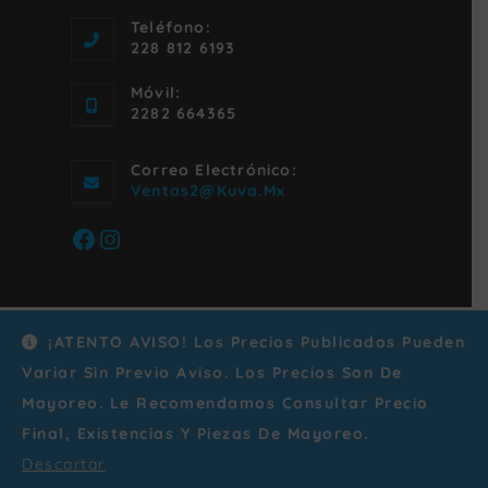
Teléfono:
228 812 6193
Móvil:
2282 664365
Correo Electrónico:
Se
Ventas2@kuva.mx
Abre
En
Facebook
Instagram
Tu
Aplicación
¡ATENTO AVISO! Los Precios Publicados Pueden
Copyright Kuva Comercializadora Y
Publicidad 2026
Variar Sin Previo Aviso. Los Precios Son De
Mayoreo. Le Recomendamos Consultar Precio
Final, Existencias Y Piezas De Mayoreo.
Descartar