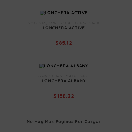
AÑADIR AL CARRITO
HIELERAS
,
LONCHERAS
,
PLAYA
,
VIAJE
LONCHERA ACTIVE
$
85.12
AÑADIR AL CARRITO
LONCHERAS
,
PLAYA
,
VIAJE
LONCHERA ALBANY
$
158.22
No Hay Más Páginas Por Cargar