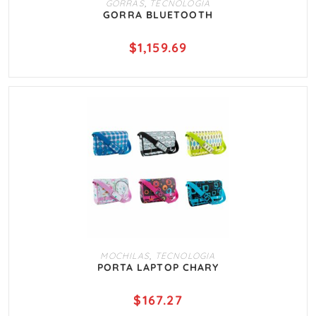
GORRAS
,
TECNOLOGIA
GORRA BLUETOOTH
$
1,159.69
AÑADIR AL CARRITO
MOCHILAS
,
TECNOLOGIA
PORTA LAPTOP CHARY
$
167.27