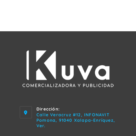
Dirección:
Calle Veracruz #12, INFONAVIT
Pomona, 91040 Xalapa-Enríquez,
Ver.