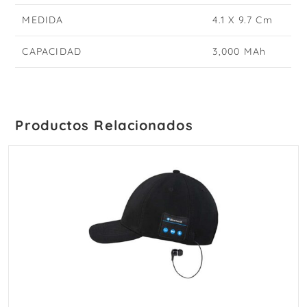
MEDIDA
4.1 X 9.7 Cm
CAPACIDAD
3,000 MAh
Productos Relacionados
AÑADIR AL CARRITO