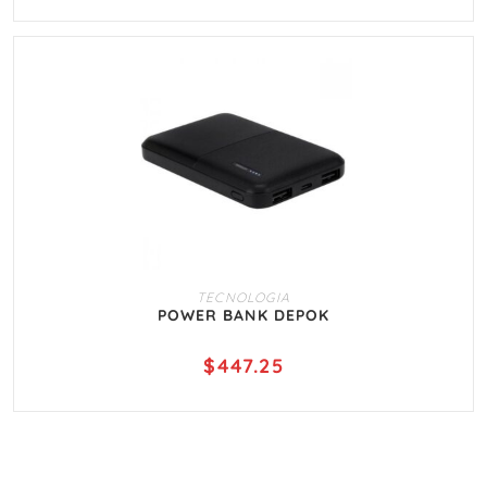
AÑADIR AL CARRITO
TECNOLOGIA
POWER BANK DEPOK
$
447.25