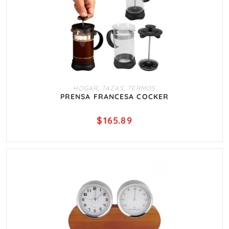
AÑADIR AL CARRITO
HOGAR
,
TAZAS
,
TERMOS
PRENSA FRANCESA COCKER
$
165.89