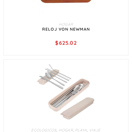
AÑADIR AL CARRITO
HOGAR
RELOJ VON NEWMAN
$
625.02
AÑADIR AL CARRITO
ECOLOGICOS
,
HOGAR
,
PLAYA
,
VIAJE