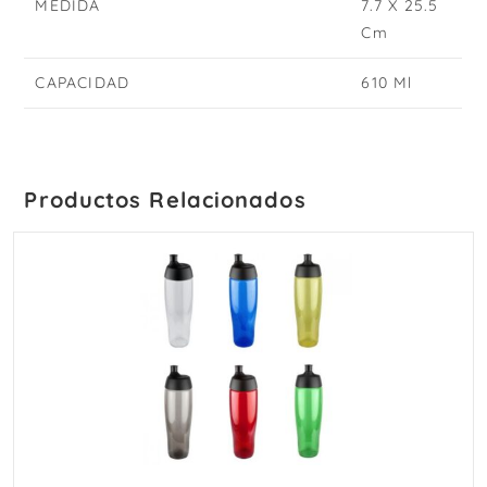
MEDIDA
7.7 X 25.5
Cm
CAPACIDAD
610 Ml
Productos Relacionados
AÑADIR AL CARRITO