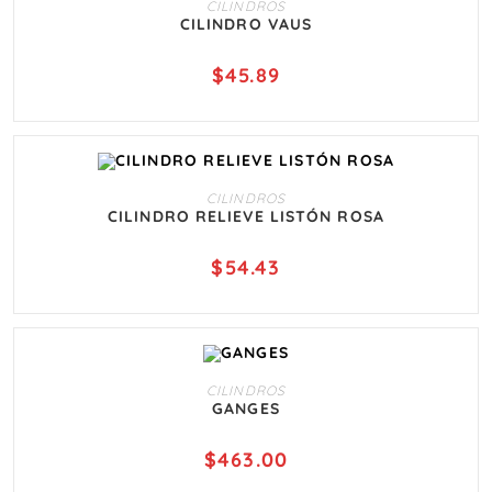
CILINDROS
CILINDRO VAUS
$
45.89
AÑADIR AL CARRITO
CILINDROS
CILINDRO RELIEVE LISTÓN ROSA
$
54.43
AÑADIR AL CARRITO
CILINDROS
GANGES
$
463.00