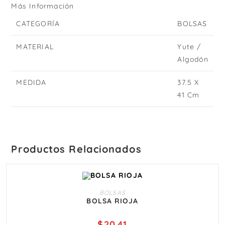
Más Información
CATEGORÍA
BOLSAS
MATERIAL
Yute /
Algodón
MEDIDA
37.5 X
41 Cm
Productos Relacionados
AÑADIR AL CARRITO
BOLSAS
BOLSA RIOJA
$
20.41