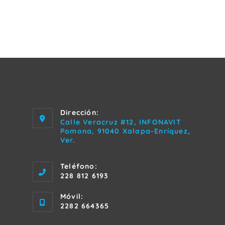
Dirección:
Calle Veracruz #12, INFONAVIT
Pomona, 91040 Xalapa-Enríquez,
Ver.
Teléfono:
228 812 6193
Móvil:
2282 664365