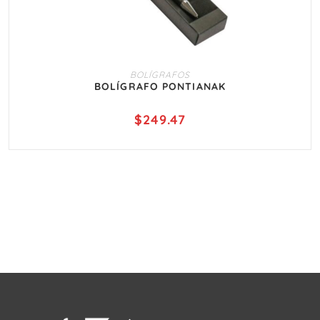
AÑADIR AL CARRITO
BOLÍGRAFOS
BOLÍGRAFO PONTIANAK
$
249.47