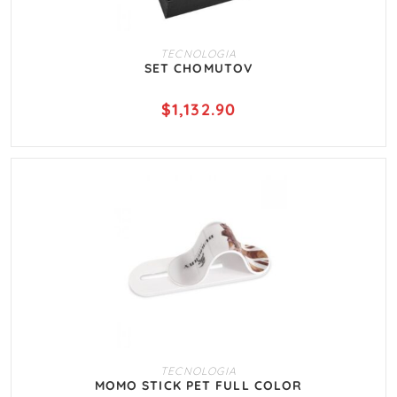
AÑADIR AL CARRITO
TECNOLOGIA
SET CHOMUTOV
$
1,132.90
AÑADIR AL CARRITO
TECNOLOGIA
MOMO STICK PET FULL COLOR