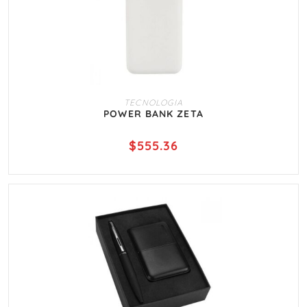
AÑADIR AL CARRITO
TECNOLOGIA
POWER BANK ZETA
$
555.36