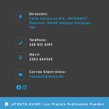
Dirección:
Calle Veracruz #12, INFONAVIT
Pomona, 91040 Xalapa-Enríquez,
Ver.
Teléfono:
228 812 6193
Móvil:
2282 664365
Correo Electrónico:
Se
Ventas2@kuva.mx
Abre
En
Facebook
Instagram
Tu
Aplicación
¡ATENTO AVISO! Los Precios Publicados Pueden